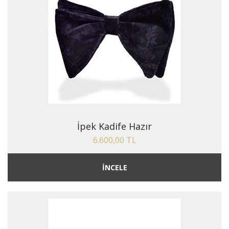
İpek Kadife Hazır
6.600,00 TL
İNCELE