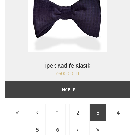
İpek Kadife Klasik
7.600,00 TL
İNCELE
1
2
3
4
5
6