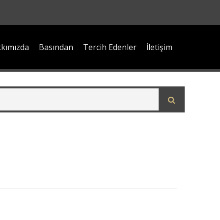
kımızda
Basından
Tercih Edenler
İletişim