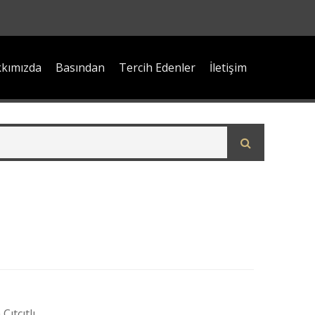
kımızda
Basından
Tercih Edenler
İletişim
ıtçıtlı