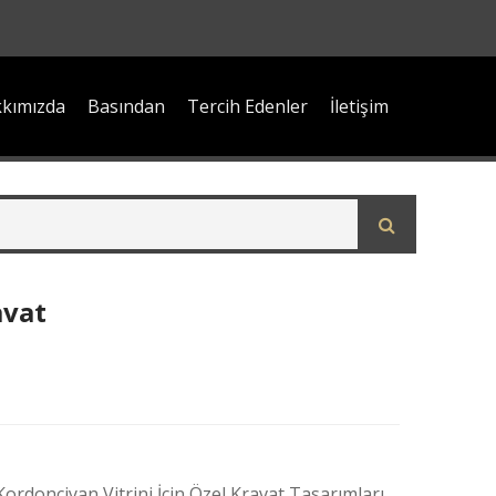
kımızda
Basından
Tercih Edenler
İletişim
avat
ordonciyan Vitrini İçin Özel Kravat Tasarımları