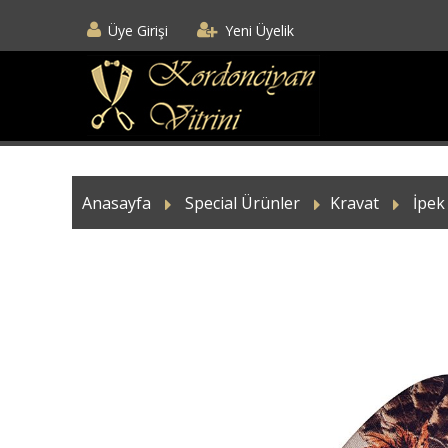
Üye Girişi
Yeni Üyelik
Anasayfa
Special Ürünler
Kravat
İpek