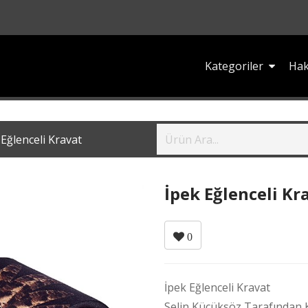
Kategoriler
Hak
 Eğlenceli Kravat
İpek Eğlenceli Kr
0
İpek Eğlenceli Kravat
Selin Küçüksöz Tarafından K