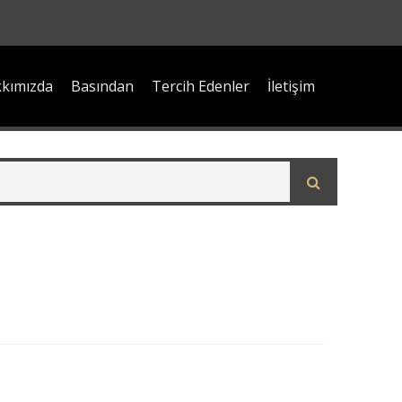
kımızda
Basından
Tercih Edenler
İletişim